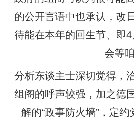
的公开言语中也承认，改
待能在本年的回生节、即4
会等咱
分析东谈主士深切觉得，
组阁的呼声较强，加之德
解的“政事防火墙”，定