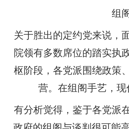
组
关于胜出的定约党来说，
院领有多数席位的踏实执
枢阶段，各党派围绕政策
营。在组阁手艺，现
有分析觉得，鉴于各党派
政府的组阁与谈判很可能高