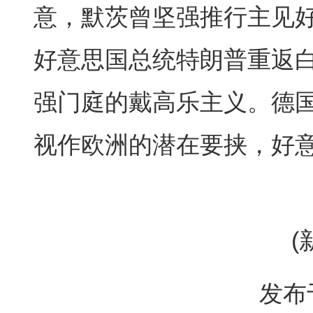
意，默茨曾坚强推行主见
好意思国总统特朗普重返
强门庭的戴高乐主义。德
视作欧洲的潜在要挟，好
(
发布