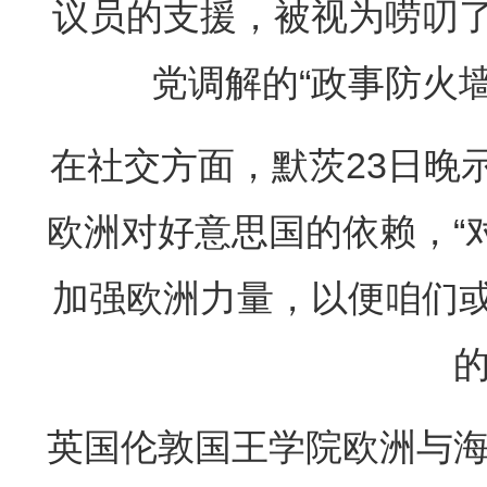
议员的支援，被视为唠叨
党调解的“政事防火
在社交方面，默茨23日晚
欧洲对好意思国的依赖，“
加强欧洲力量，以便咱们
的
英国伦敦国王学院欧洲与海