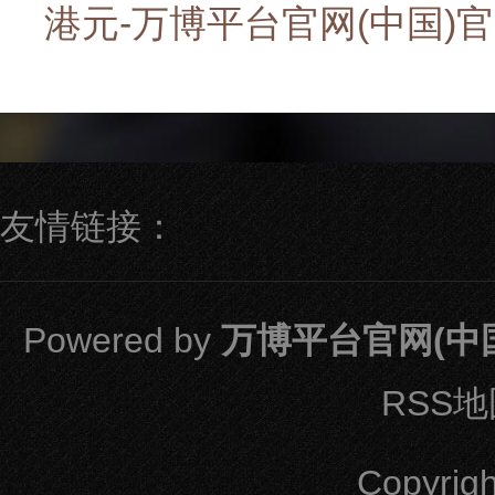
港元-万博平台官网(中国)官
友情链接：
Powered by
万博平台官网(中国
RSS
Copyrig