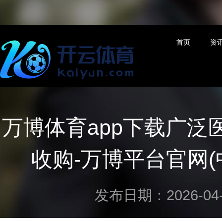
首页
资
万博体育app下载广泛
收购-万博平台官网(
发布日期：2026-04