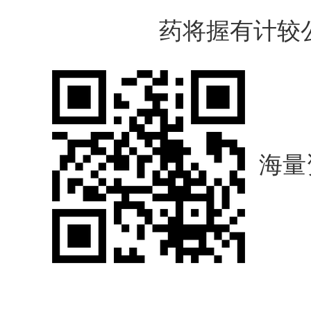
药将握有计较公
海量