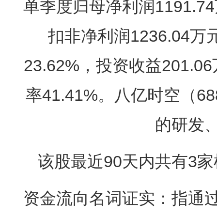
单季度归母净利润1191.7
扣非净利润1236.04
23.62%，投资收益201.
率41.41%。八亿时空（6
的研发
该股最近90天内共有3
资金流向名词证实：指通