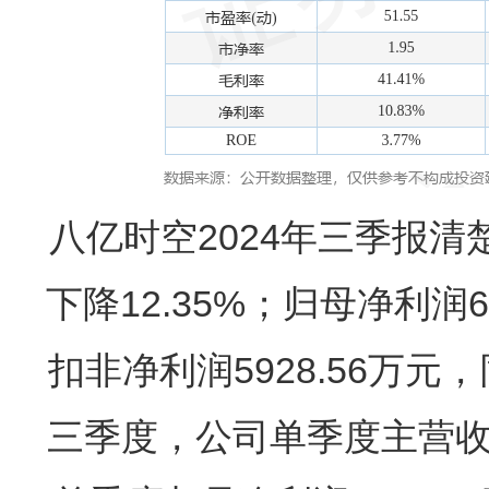
八亿时空2024年三季报清
下降12.35%；归母净利润6
扣非净利润5928.56万元，
三季度，公司单季度主营收入1