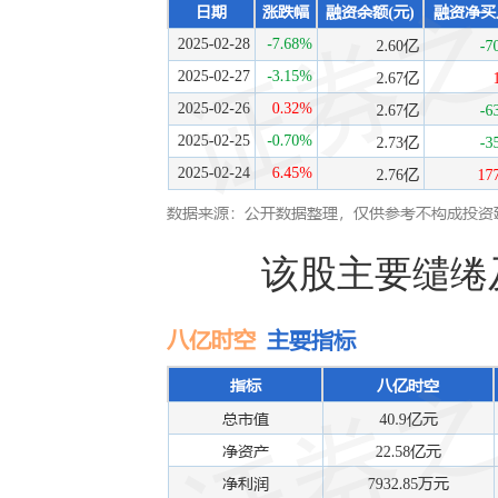
该股主要缱绻