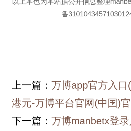
以上本色为本站据公开信息整理manbe
备3101043457103
上一篇：
万博app官方入口(
港元-万博平台官网(中国)官
下一篇：
万博manbetx