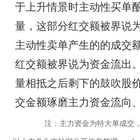
于上升情景时主动性买单
量，这部分红交额被界说
主动性卖单产生的的成交
红交额被界说为资金流出
量相抵之后剩下的鼓吹股
交金额琢磨主力资金流向
注：主力资金为特大单成交