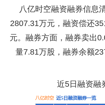
八亿时空融资融券信息
2807.31万元，融资偿还35
元。融券方面，融券卖出0.0
量7.81万股，融券余额23
近5日融资融