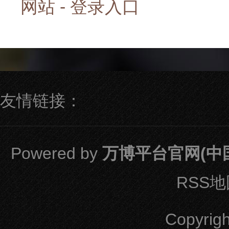
网站 - 登录入口
友情链接：
Powered by
万博平台官网(中国
RSS
Copyrig