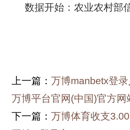
数据开始：农业农村部信息
上一篇：
万博manbetx
万博平台官网(中国)官方网站
下一篇：
万博体育收支3.0