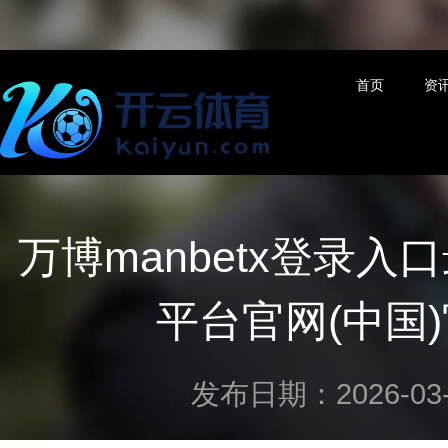
首页
资
万博manbetx登录入口
平台官网(中国)
发布日期：2026-03