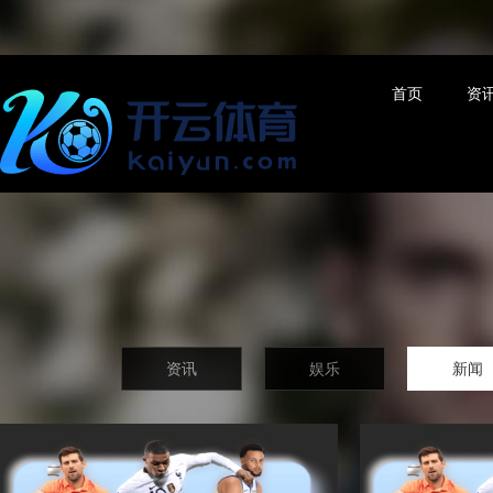
首页
资
资讯
娱乐
新闻