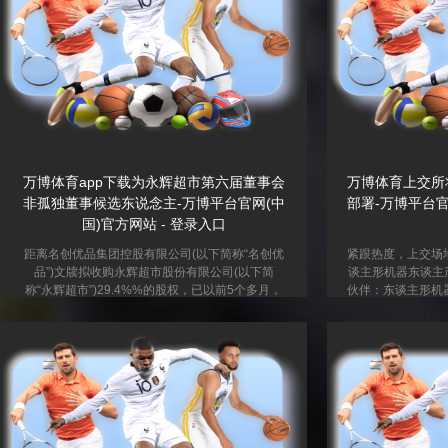
万博体育app下载为永辉超市第六届董事会
万博体育上交所
非孤独董事候选东说念主-万博平台官网(中
部署-万博平台官
国)官方网站 - 登录入口
距离名创优品集团控股有限公司(以下简称“名创优
紧跟热度，上交场
品”)文牍拟收购永辉超市股份有限公司(以下简
谈主形机器东谈主
称“永辉超市”)29.4%%的股权，已以前5个多月，
伙伴：东谈主形机
2025年2月28日，永辉超市董事会有谈判通过，提
上市公司、拟上市
名名创优品首席实施官及首创东说念主叶国富、首
专科机构参加会议
席财务官张靖京，为永辉超市第六届董事会非孤独
契过主题演宣战
董事候选东说念主。 四肢“民众IP联名蚁合店”的名
题，伸开深度交流
创优品，这次豪掷超62亿元“跨界”传统超市，激励
新质分娩力发展。 
阛阓温文。对于抓续看好国内线下零卖行业发展的
头以来，DeepS
名创优品而言，上述往复完成后，届时其控股子公
翻新方面取得紧要
司将成为永辉超市第一大推动。然则...
乃至公共的高度关注