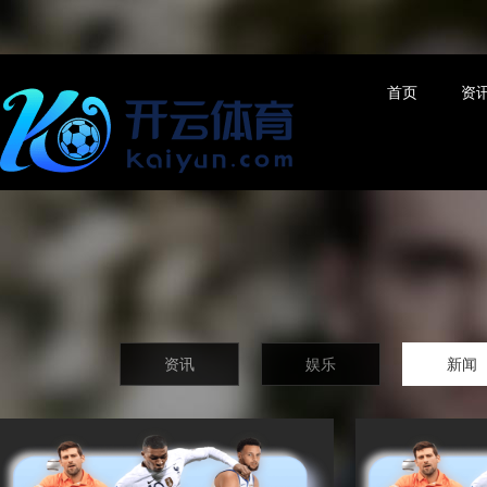
首页
资
资讯
娱乐
新闻