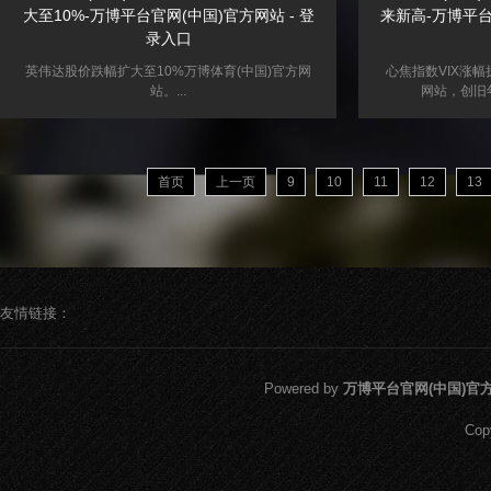
大至10%-万博平台官网(中国)官方网站 - 登
来新高-万博平台
录入口
英伟达股价跌幅扩大至10%万博体育(中国)官方网
心焦指数VIX涨幅
站。...
网站，创旧年
首页
上一页
9
10
11
12
13
友情链接：
Powered by
万博平台官网(中国)官方
Cop